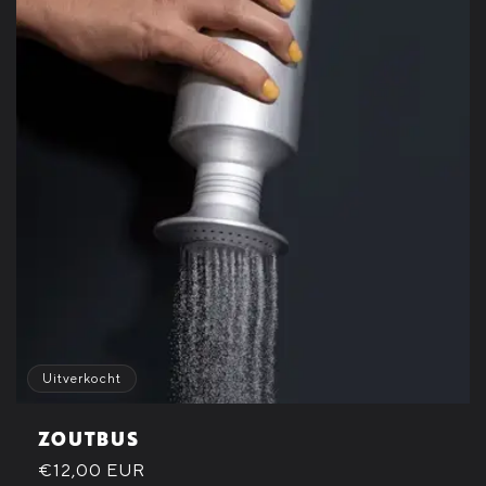
T
I
E
:
Uitverkocht
ZOUTBUS
Normale
€12,00 EUR